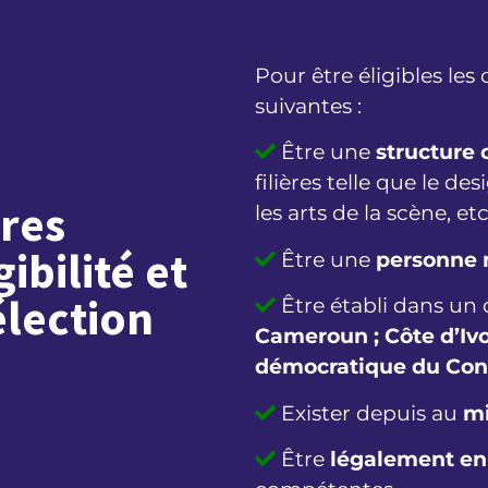
Pour être éligibles les
suivantes :
Être une
structure 
filières telle que le d
ères
les arts de la scène, et
gibilité et
Être une
personne 
élection
Être établi dans un 
Cameroun ; Côte d’Ivo
démocratique du Cong
Exister depuis au
mi
Être
légalement en