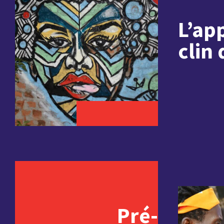
L’ap
clin 
Pré-