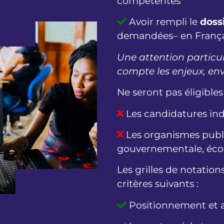
compétentes
Avoir rempli le
doss
demandées– en França
Une attention particul
compte les enjeux, en
Ne seront pas éligible
Les candidatures ind
Les organismes publi
gouvernementale, école
Les grilles de notation
critères suivants :
Positionnement et ap