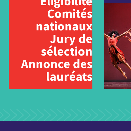
Éligibilité
Comités
nationaux
Jury de
sélection
Annonce des
lauréats