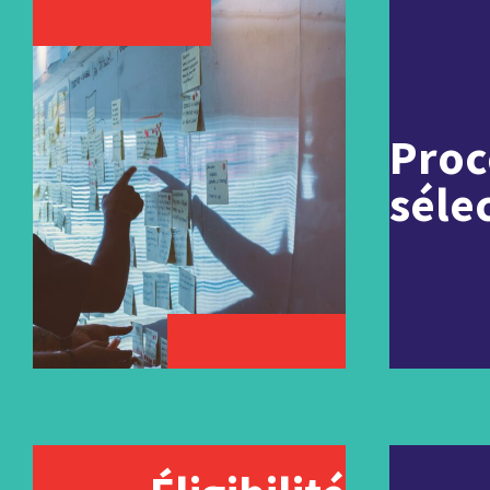
Proc
séle