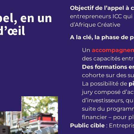
Objectif de l’appel à 
pel, en un
entrepreneurs ICC qui
d’Afrique Créative
d’œil
A la clé, la phase de 
Un
accompagnem
des capacités ent
Des formations e
cohorte sur des su
La possibilité de
p
jury composé d’act
d’investisseurs, qu
suite du program
financier – pour p
Public cible
: Entrepri