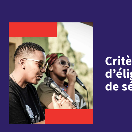
Crit
d’éli
de s