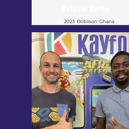
Selasie Awity
2023
,
Dobiison
,
Ghana