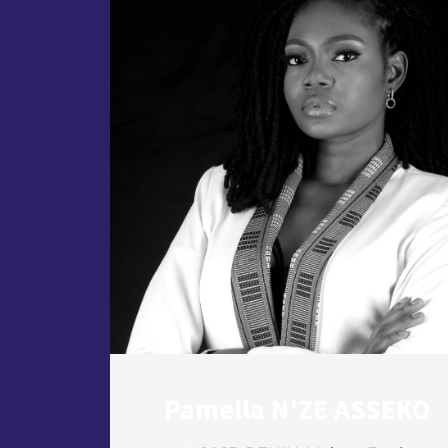
Pamella N’ZE ASSEKO