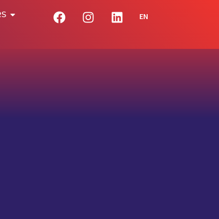
RS
EN